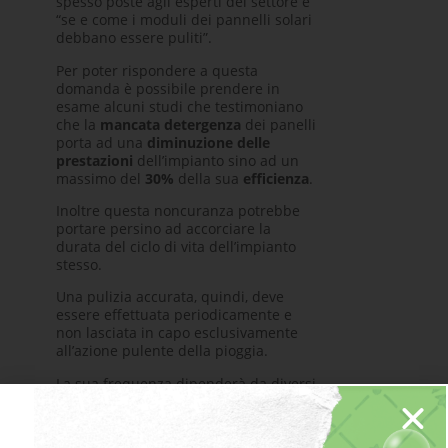
spesso poste agli esperti del settore è
“se e come i moduli dei pannelli solari
debbano essere puliti”.
Per poter rispondere a questa
domanda è possibile prendere in
esame alcuni studi che testimoniano
che la
mancata detergenza
dei panelli
porta ad una
diminuzione delle
prestazioni
dell’impianto sino ad un
massimo del
30%
della sua
efficienza
.
Inoltre questa noncuranza potrebbe
portare persino ad accorciare la
durata del ciclo di vita dell’impianto
stesso.
Una pulizia accurata, quindi, deve
essere effettuata periodicamente e
non lasciata in capo esclusivamente
all’azione pulente della pioggia.
La sua frequenza dipenderà da diversi
fattori come il posizionamento
dell’impianto – ad esempio se
installato vicino a zone marine – o