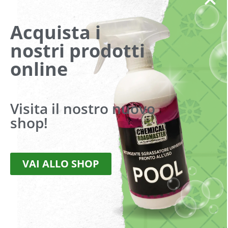
Indirizzo
Acquista i
nostri prodotti
Messaggio
online
Visita il nostro nuovo
shop!
Dichiaro di aver preso visione della
Privacy Policy
(obbligatorio).
Accetto di ricevere promozioni e sconti
VAI ALLO SHOP
INVIA RICHIESTA
*
indica un campo obbligatorio.