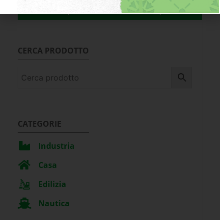
Acquista sul nostro shop!
CERCA PRODOTTO
CATEGORIE
Industria
Casa
Edilizia
Nautica