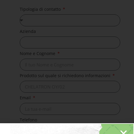
Tipologia di contatto
Azienda
Nome e Cognome
Prodotto sul quale si richiedono informazioni
Email
Telefono