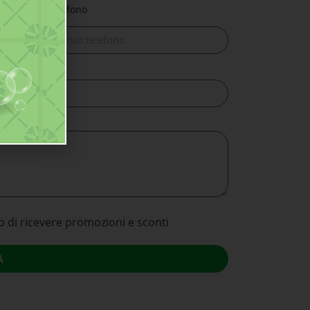
Telefono
o di ricevere promozioni e sconti
A