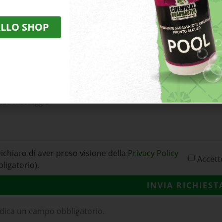
otto sul quale si richiedono
Email
ormazioni
ALLO SHOP
rizzo
saggio
ichiaro di aver preso visione della
Privacy Policy
Accett
bligatorio).
INVIA RICHIEST
dica un campo obbligatorio.