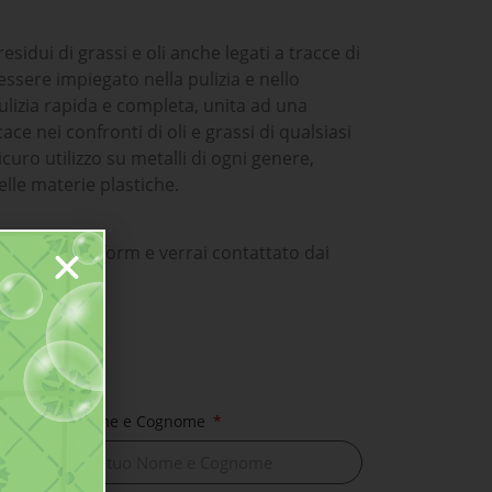
sidui di grassi e oli anche legati a tracce di
essere impiegato nella pulizia e nello
ulizia rapida e completa, unita ad una
e nei confronti di oli e grassi di qualsiasi
icuro utilizzo su metalli di ogni genere,
elle materie plastiche.
il seguente form e verrai contattato dai
Nome e Cognome