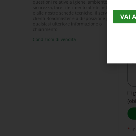
questioni relative a igiene, ambiente e
Prod
inf
sicurezza, fare riferimento all’etichetta
e alle nostre schede tecniche. Il servizio
VAI 
clienti Roadmaster è a disposizione per
qualsiasi ulteriore informazione o
chiarimento.
Indi
Condizioni di vendita
Mes
D
(ob
*
in