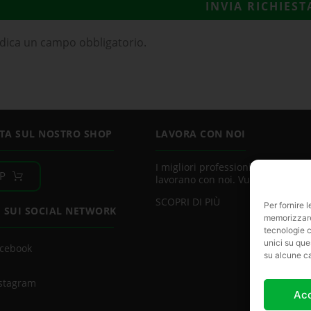
INVIA RICHIEST
dica un campo obbligatorio.
TA SUL NOSTRO SHOP
LAVORA CON NOI
I migliori professionisti del settor
P
lavorano con noi. Vuoi essere uno
SCOPRI DI PIÙ
Per fornire 
I SUI SOCIAL NETWORK
memorizzare 
tecnologie c
unici su que
cebook
su alcune ca
stagram
Ac