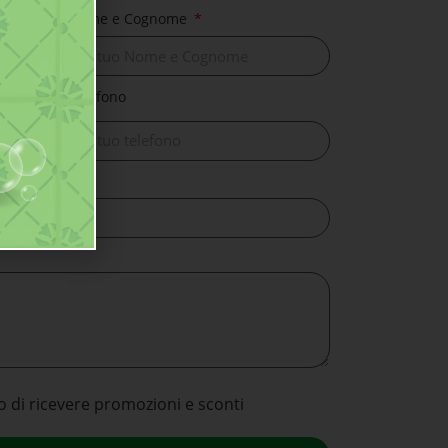
Nome e Cognome
Telefono
o di ricevere promozioni e sconti