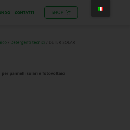
SHOP
MONDO
CONTATTI
aico
/
Detergenti tecnici
/ DETER SOLAR
o
per pannelli solari e fotovoltaici