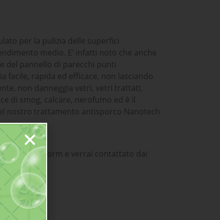
to per la pulizia delle superfici
rendimento medio. E’ infatti noto che anche
ie del pannello di parecchi punti
a facile, rapida ed efficace, non lasciando
nte, non danneggia vetri, vetri trattati,
cce di smog, calcare, nerofumo ed è il
o del nostro trattamento antisporco Nanotech
il seguente form e verrai contattato dai