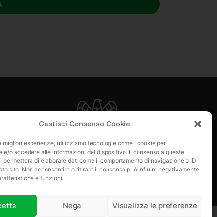
A
e
Gestisci Consenso Cookie
 di loro?
le migliori esperienze, utilizziamo tecnologie come i cookie per
e/o accedere alle informazioni del dispositivo. Il consenso a queste
i permetterà di elaborare dati come il comportamento di navigazione o ID
sto sito. Non acconsentire o ritirare il consenso può influire negativamente
ratteristiche e funzioni.
cetta
Nega
Visualizza le preferenze