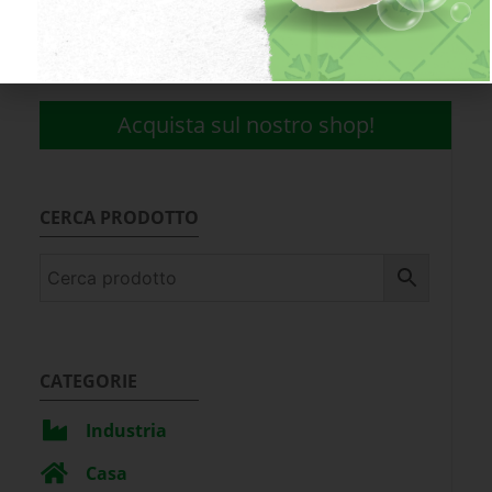
*
indica un campo obbligatorio.
Acquista sul nostro shop!
CERCA PRODOTTO
CATEGORIE
Industria
Casa