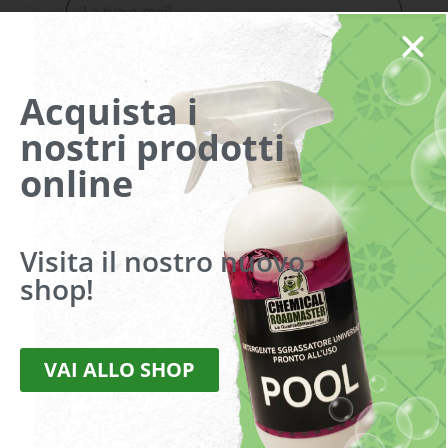
Telefono
Acquista i
Indirizzo
nostri prodotti
online
Messaggio
Visita il nostro nuovo
shop!
Dichiaro di aver preso visione della
Privacy Policy
(obbligatorio).
VAI ALLO SHOP
Accetto di ricevere promozioni e sconti
INVIA RICHIESTA