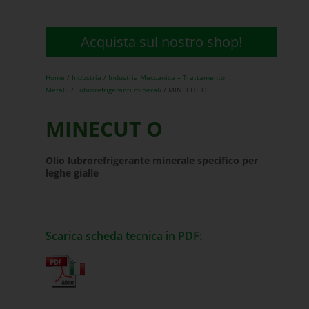
Acquista sul nostro shop!
Home
/
Industria
/
Industria Meccanica – Trattamento
Metalli
/
Lubrorefrigeranti minerali
/ MINECUT O
MINECUT O
Olio lubrorefrigerante minerale specifico per
leghe gialle
Scarica scheda tecnica in PDF: