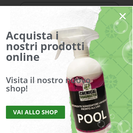
Telefono
Acquista i
Indirizzo
nostri prodotti
online
Messaggio
Visita il nostro nuovo
shop!
Dichiaro di aver preso visione della
Privacy Policy
(obbligatorio).
VAI ALLO SHOP
Accetto di ricevere promozioni e sconti