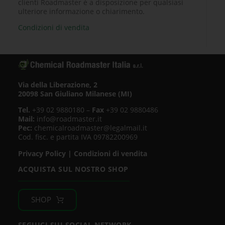
clienti Roadmaster è a disposizione per qualsiasi
ulteriore informazione o chiarimento.
Condizioni di vendita
Via della Liberazione, 2
20098 San Giuliano Milanese (MI)
Tel.
+39 02 9880180 –
Fax
+39 02 9880486
Mail:
info@roadmaster.it
Pec:
chemicalroadmaster@legalmail.it
Cod. fisc. e partita IVA 09782200969
Privacy Policy
|
Condizioni di vendita
ACQUISTA SUL NOSTRO SHOP
SHOP
SEGUICI SUI SOCIAL NETWORK