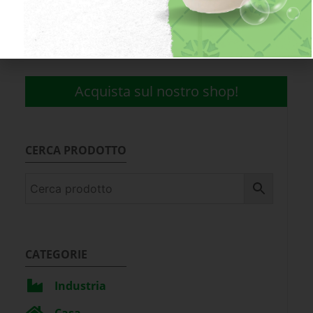
INVIA RICHIESTA
*
indica un campo obbligatorio.
Acquista sul nostro shop!
CERCA PRODOTTO
CATEGORIE
Industria
Casa