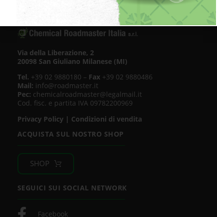
Via della Liberazione, 2
20098 San Giuliano Milanese (MI)
Tel.
+39 02 9880180 –
Fax
+39 02 9880486
Mail:
info@roadmaster.it
Pec:
chemicalroadmaster@legalmail.it
Cod. fisc. e partita IVA 09782200969
Privacy Policy
|
Condizioni di vendita
ACQUISTA SUL NOSTRO SHOP
SHOP
SEGUICI SUI SOCIAL NETWORK
Facebook