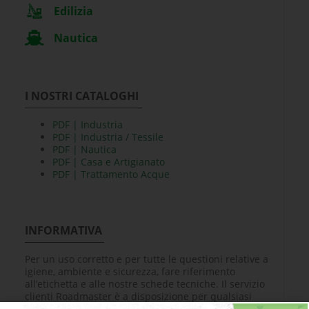
Edilizia
Nautica
I NOSTRI CATALOGHI
PDF | Industria
PDF | Industria / Tessile
PDF | Nautica
PDF | Casa e Artigianato
PDF | Trattamento Acque
INFORMATIVA
Per un uso corretto e per tutte le questioni relative a
igiene, ambiente e sicurezza, fare riferimento
all’etichetta e alle nostre schede tecniche. Il servizio
clienti Roadmaster è a disposizione per qualsiasi
ulteriore informazione o chiarimento.