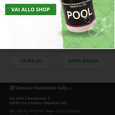
VAI ALLO SHOP
EXTRA GEL
SUPER BIANCA
Via della Liberazione, 2
20098 San Giuliano Milanese (MI)
Tel.
+39 02 9880180 –
Fax
+39 02 9880486