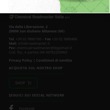
Via della Liberazione, 2
20098 San Giuliano Milanese (MI)
Tel.
+39 02 9880180 –
Fax
+39 02 9880486
Mail:
info@roadmaster.it
Pec:
chemicalroadmaster@legalmail.it
Cod. fisc. e partita IVA 09782200969
Privacy Policy
|
Condizioni di vendita
ACQUISTA SUL NOSTRO SHOP
SHOP
SEGUICI SUI SOCIAL NETWORK
Facebook