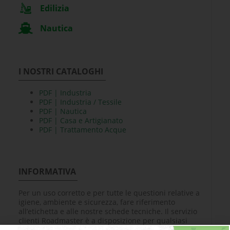
Edilizia
Nautica
I NOSTRI CATALOGHI
PDF | Industria
PDF | Industria / Tessile
PDF | Nautica
PDF | Casa e Artigianato
PDF | Trattamento Acque
INFORMATIVA
Per un uso corretto e per tutte le questioni relative a
igiene, ambiente e sicurezza, fare riferimento
all’etichetta e alle nostre schede tecniche. Il servizio
clienti Roadmaster è a disposizione per qualsiasi
ulteriore informazione o chiarimento.