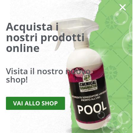
Condizioni di vendita
Acquista i
RINNOVATORE
nostri prodotti
online
Visualizzazione di 2 risultati
Visita il nostro nuovo
shop!
VAI ALLO SHOP
CORONA
CORONA SPRAY