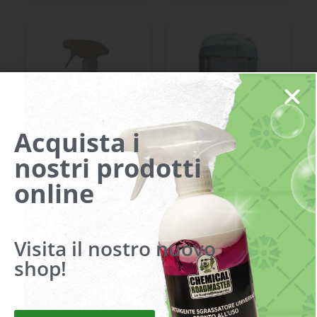
Acquista i
nostri prodotti
DETERGENTE
ECOPOOL
online
IDROALCOLICO
Visita il nostro nuovo
shop!