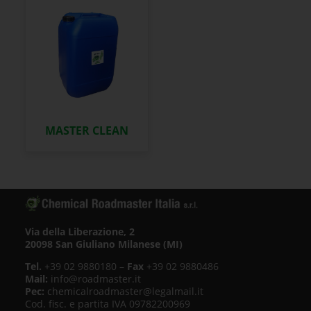
MASTER CLEAN
Via della Liberazione, 2
20098 San Giuliano Milanese (MI)
Tel.
+39 02 9880180 –
Fax
+39 02 9880486
Mail:
info@roadmaster.it
Pec:
chemicalroadmaster@legalmail.it
Cod. fisc. e partita IVA 09782200969