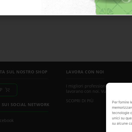
TA SUL NOSTRO SHOP
LAVORA CON NOI
I migliori professionisti del settor
P
lavorano con noi. Vuoi essere uno
SCOPRI DI PIÙ
Per fornire 
I SUI SOCIAL NETWORK
memorizzare 
tecnologie c
unici su que
cebook
su alcune ca