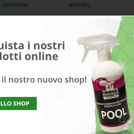
ANTIFOAM
BIOSMEL
ista i nostri
otti online
a il nostro nuovo shop!
HB 99 LAV
SANASHOES
ALLO SHOP