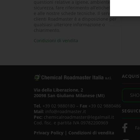
questioni relative a igiene, ambiente e
sicurezza, fare riferimento all’etichetta
e alle nostre schede tecniche. Il servizio
clienti Roadmaster è a disposizione per
qualsiasi ulteriore informazione o
chiarimento.
Condizioni di vendita
ACQUIS
Via della Liberazione, 2
SHO
20098 San Giuliano Milanese (MI)
Tel.
+39 02 9880180 –
Fax
+39 02 9880486
SEGUIC
Mail:
info@roadmaster.it
Pec:
chemicalroadmaster@legalmail.it
Cod. fisc. e partita IVA 09782200969
Fa
Privacy Policy
|
Condizioni di vendita