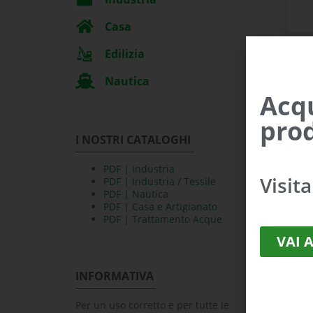
Casa
Edilizia
Nautica
Acqu
prod
I NOSTRI CATALOGHI
PDF | Industria
Visit
PDF | Industria / Tessile
PDF | Nautica
PDF | Casa e Artigianato
PDF | Trattamento Acque
VAI 
INFORMATIVA
Per un uso corretto e per tutte le