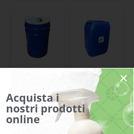
HB 88
HB E 100
Acquista i
nostri prodotti
online