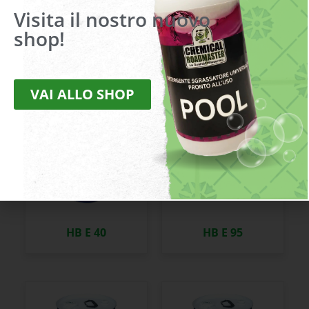
Visita il nostro nuovo
shop!
HB E 150
HB E 20
VAI ALLO SHOP
HB E 40
HB E 95