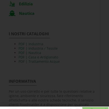
Edilizia
Nautica
I NOSTRI CATALOGHI
PDF | Industria
PDF | Industria / Tessile
PDF | Nautica
PDF | Casa e Artigianato
PDF | Trattamento Acque
INFORMATIVA
Per un uso corretto e per tutte le questioni relative a
igiene, ambiente e sicurezza, fare riferimento
all’etichetta e alle nostre schede tecniche. Il servizio
clienti Roadmaster è a disposizione per qualsiasi
ulteriore informazione o chiarimento.