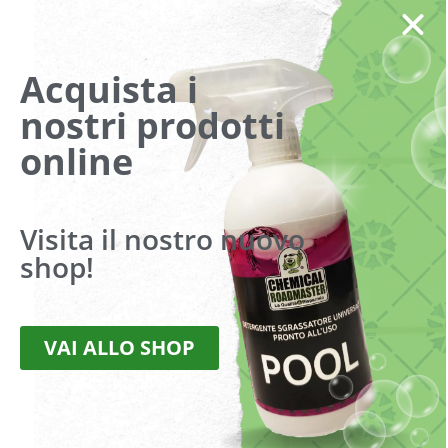
Condizioni di vendita
Acquista i
SAPONE
nostri prodotti
online
Visualizzazione del risultato
Visita il nostro nuovo
shop!
VAI ALLO SHOP
DET-F2