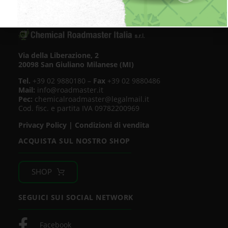
Via della Liberazione, 2
20098 San Giuliano Milanese (MI)
Tel.
+39 02 9880180 –
Fax
+39 02 9880486
Mail:
info@roadmaster.it
Pec:
chemicalroadmaster@legalmail.it
Cod. fisc. e partita IVA 09782200969
Privacy Policy
|
Condizioni di vendita
ACQUISTA SUL NOSTRO SHOP
SHOP
SEGUICI SUI SOCIAL NETWORK
Facebook