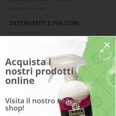
Condizioni di vendita
DETERGENTI E PULITORI
Visualizzazione di 3 risultati
Acquista i
nostri prodotti
online
Visita il nostro nuovo
shop!
ALDEX
DETERGENTE
IDROALCOLICO