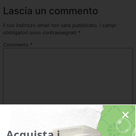
Lascia un commento
Il tuo indirizzo email non sarà pubblicato.
I campi
obbligatori sono contrassegnati
*
Commento
*
Nome
*
Acquista i