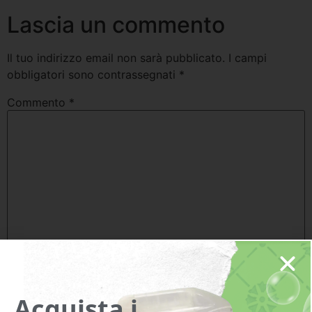
Lascia un commento
Il tuo indirizzo email non sarà pubblicato.
I campi
obbligatori sono contrassegnati
*
Commento
*
Nome
*
Acquista i