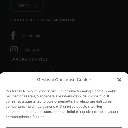
SHOP
SEGUICI SUI SOCIAL NETWORK
Facebook
Instagram
LAVORA CON NOI
I migliori professionisti del settore
lavorano con noi. Vuoi essere uno di loro?
Gestisci Consenso Cookie
SCOPRI DI PIÙ
Per fornire le migliori esperienze, utilizziamo tecnologie come i cookie
per memorizzare e/o accedere alle informazioni del dispositivo. Il
consenso a queste tecnologie ci permetterà di elaborare dati come il
comportamento di navigazione o ID unici su questo sito. Non
acconsentire o ritirare il consenso può influire negativamente su alcune
caratteristiche e funzioni.