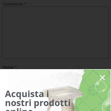
Commento
*
Nome
*
Email
*
Acquista i
nostri prodotti
Sito web