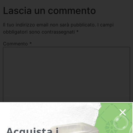
Lascia un commento
Il tuo indirizzo email non sarà pubblicato.
I campi
obbligatori sono contrassegnati
*
Commento
*
Nome
*
Acquista i