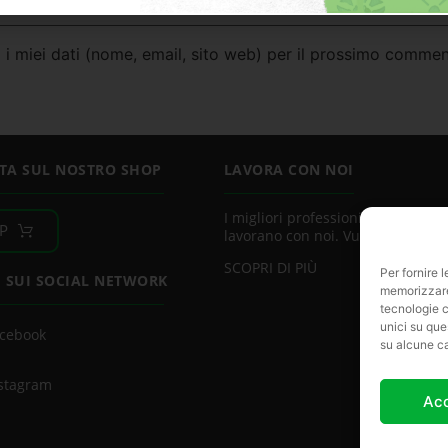
 i miei dati (nome, email, sito web) per il prossimo commen
TA SUL NOSTRO SHOP
LAVORA CON NOI
I migliori professionisti del settor
P
lavorano con noi. Vuoi essere uno
SCOPRI DI PIÙ
Per fornire 
I SUI SOCIAL NETWORK
memorizzare 
tecnologie c
unici su que
cebook
su alcune ca
stagram
Ac