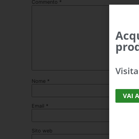
Commento
*
Acqu
prod
Visit
Nome
*
VAI 
Email
*
Sito web