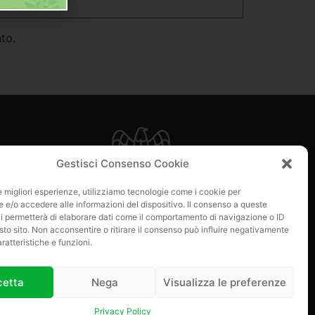
to.
e
Gestisci Consenso Cookie
 di loro?
le migliori esperienze, utilizziamo tecnologie come i cookie per
e/o accedere alle informazioni del dispositivo. Il consenso a queste
i permetterà di elaborare dati come il comportamento di navigazione o ID
sto sito. Non acconsentire o ritirare il consenso può influire negativamente
ratteristiche e funzioni.
cetta
Nega
Visualizza le preferenze
Privacy Policy