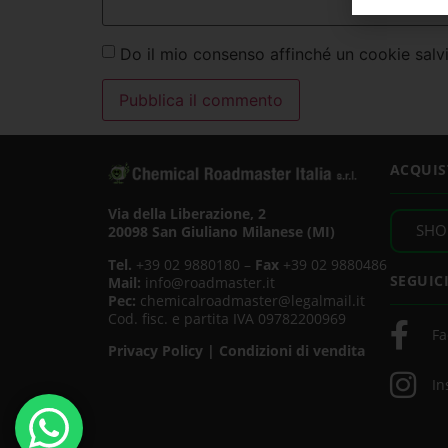
Do il mio consenso affinché un cookie salvi
ACQUIS
Via della Liberazione, 2
SHO
20098 San Giuliano Milanese (MI)
Tel.
+39 02 9880180 –
Fax
+39 02 9880486
SEGUIC
Mail:
info@roadmaster.it
Pec:
chemicalroadmaster@legalmail.it
Cod. fisc. e partita IVA 09782200969
Fa
Privacy Policy
|
Condizioni di vendita
In