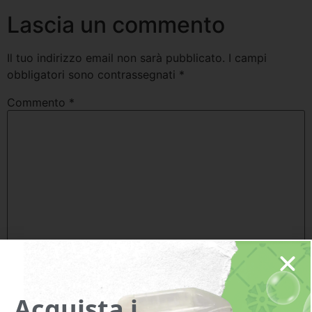
Lascia un commento
Il tuo indirizzo email non sarà pubblicato.
I campi
obbligatori sono contrassegnati
*
Commento
*
Nome
*
Acquista i