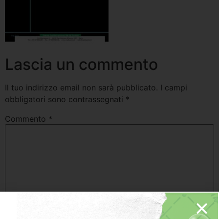
Lascia un commento
Il tuo indirizzo email non sarà pubblicato.
I campi
obbligatori sono contrassegnati
*
Commento
*