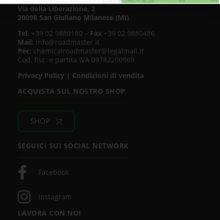
Via della Liberazione, 2
20098 San Giuliano Milanese (MI)
Tel.
+39 02 9880180 –
Fax
+39 02 9880486
Mail:
info@roadmaster.it
Pec:
chemicalroadmaster@legalmail.it
Cod. fisc. e partita IVA 09782200969
Privacy Policy
|
Condizioni di vendita
ACQUISTA SUL NOSTRO SHOP
SHOP
SEGUICI SUI SOCIAL NETWORK
Facebook
Instagram
LAVORA CON NOI