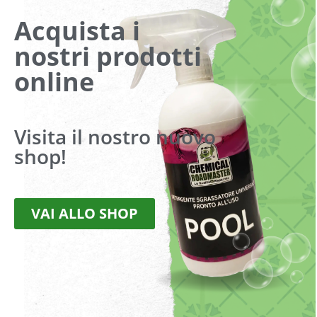
Acquista i
Nome
*
nostri prodotti
online
Email
*
Visita il nostro nuovo
Sito web
shop!
VAI ALLO SHOP
Do il mio consenso affinché un cookie salvi i miei dati
(nome, email, sito web) per il prossimo commento.