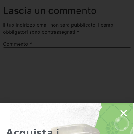
Lascia un commento
Il tuo indirizzo email non sarà pubblicato.
I campi
obbligatori sono contrassegnati
*
Commento
*
Nome
*
Acquista i