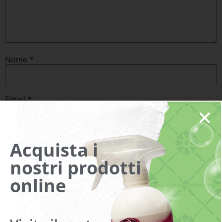
Nome
*
Email
*
Sito web
Acquista i
nostri prodotti
online
Do il mio consenso affinché un cookie salvi i miei dati
(nome, email, sito web) per il prossimo commento.