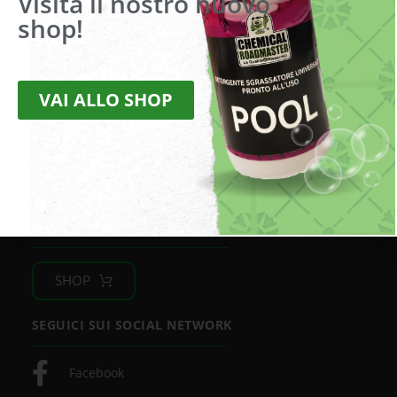
Visita il nostro nuovo
shop!
Via della Liberazione, 2
20098 San Giuliano Milanese (MI)
VAI ALLO SHOP
Tel.
+39 02 9880180 –
Fax
+39 02 9880486
Mail:
info@roadmaster.it
Pec:
chemicalroadmaster@legalmail.it
Cod. fisc. e partita IVA 09782200969
Privacy Policy
|
Condizioni di vendita
ACQUISTA SUL NOSTRO SHOP
SHOP
SEGUICI SUI SOCIAL NETWORK
Facebook