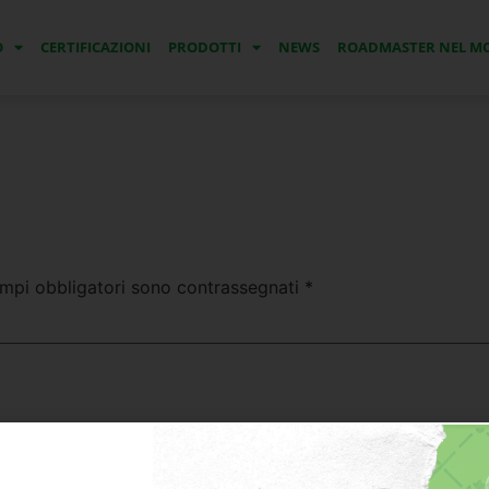
O
CERTIFICAZIONI
PRODOTTI
NEWS
ROADMASTER NEL 
ampi obbligatori sono contrassegnati
*