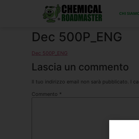
CHI SIAM
Dec 500P_ENG
Dec 500P_ENG
Lascia un commento
Il tuo indirizzo email non sarà pubblicato.
I c
Commento
*