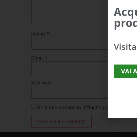
Acqu
prod
Nome
*
Visit
Email
*
VAI 
Sito web
Do il mio consenso affinché un cookie salvi