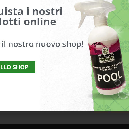
ista i nostri
otti online
a il nostro nuovo shop!
ALLO SHOP
 i miei dati (nome, email, sito web) per il prossimo commen