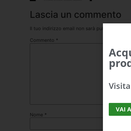
Lascia un commento
Il tuo indirizzo email non sarà pubblicato.
I c
Commento
*
Acqu
prod
Visit
VAI 
Nome
*