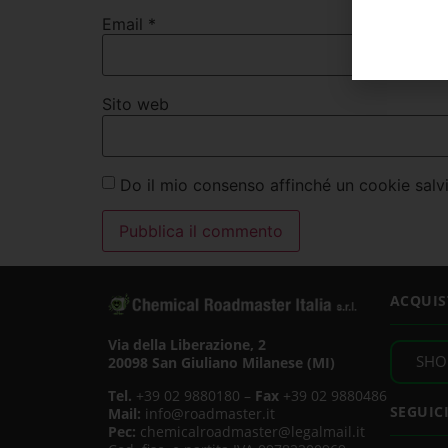
Email
*
Sito web
Do il mio consenso affinché un cookie salvi
ACQUIS
Via della Liberazione, 2
SHO
20098 San Giuliano Milanese (MI)
Tel.
+39 02 9880180 –
Fax
+39 02 9880486
SEGUIC
Mail:
info@roadmaster.it
Pec:
chemicalroadmaster@legalmail.it