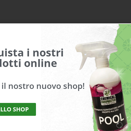
ampi obbligatori sono contrassegnati
*
ista i nostri
otti online
a il nostro nuovo shop!
ALLO SHOP