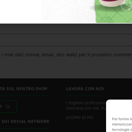
 i miei dati (nome, email, sito web) per il prossimo commen
TA SUL NOSTRO SHOP
LAVORA CON NOI
I migliori professionisti del settor
P
lavorano con noi. Vuoi essere uno
SCOPRI DI PIÙ
Per fornire 
I SUI SOCIAL NETWORK
memorizzare 
tecnologie c