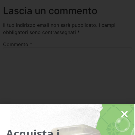
Lascia un commento
Il tuo indirizzo email non sarà pubblicato.
I campi
obbligatori sono contrassegnati
*
Commento
*
Nome
*
Acquista i