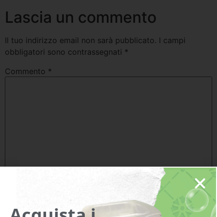
Lascia un commento
Il tuo indirizzo email non sarà pubblicato.
I campi
obbligatori sono contrassegnati
*
Commento
*
Nome
*
Acquista i