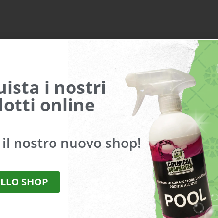
ampi obbligatori sono contrassegnati
*
ista i nostri
otti online
a il nostro nuovo shop!
ALLO SHOP