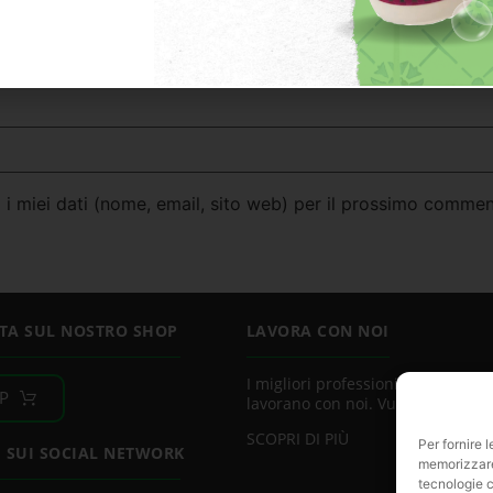
 i miei dati (nome, email, sito web) per il prossimo commen
TA SUL NOSTRO SHOP
LAVORA CON NOI
I migliori professionisti del settor
P
lavorano con noi. Vuoi essere uno
SCOPRI DI PIÙ
Per fornire 
I SUI SOCIAL NETWORK
memorizzare 
tecnologie c