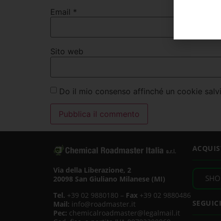
Email
*
Sito web
Do il mio consenso affinché un cookie salvi
ACQUIS
Via della Liberazione, 2
SHO
20098 San Giuliano Milanese (MI)
Tel.
+39 02 9880180 –
Fax
+39 02 9880486
SEGUIC
Mail:
info@roadmaster.it
Pec:
chemicalroadmaster@legalmail.it