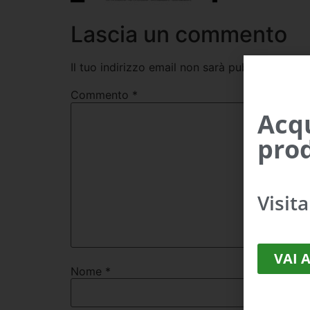
Lascia un commento
Il tuo indirizzo email non sarà pubblicato.
I c
Commento
*
Acqu
prod
Visit
VAI 
Nome
*