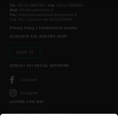
Tel.
+39 02 9880180 –
Fax
+39 02 9880486
Mail:
info@roadmaster.it
Pec:
chemicalroadmaster@legalmail.it
Cod. fisc. e partita IVA 09782200969
Privacy Policy
|
Condizioni di vendita
ACQUISTA SUL NOSTRO SHOP
SHOP
SEGUICI SUI SOCIAL NETWORK
Facebook
Instagram
LAVORA CON NOI
I migliori professionisti del settore