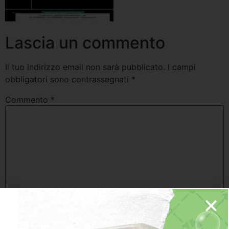
Lascia un commento
Il tuo indirizzo email non sarà pubblicato.
I campi
obbligatori sono contrassegnati
*
Commento
*