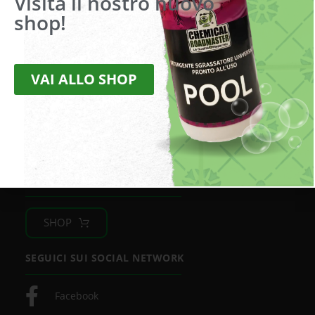
Visita il nostro nuovo
shop!
Via della Liberazione, 2
20098 San Giuliano Milanese (MI)
VAI ALLO SHOP
Tel.
+39 02 9880180 –
Fax
+39 02 9880486
Mail:
info@roadmaster.it
Pec:
chemicalroadmaster@legalmail.it
Cod. fisc. e partita IVA 09782200969
Privacy Policy
|
Condizioni di vendita
ACQUISTA SUL NOSTRO SHOP
SHOP
SEGUICI SUI SOCIAL NETWORK
Facebook