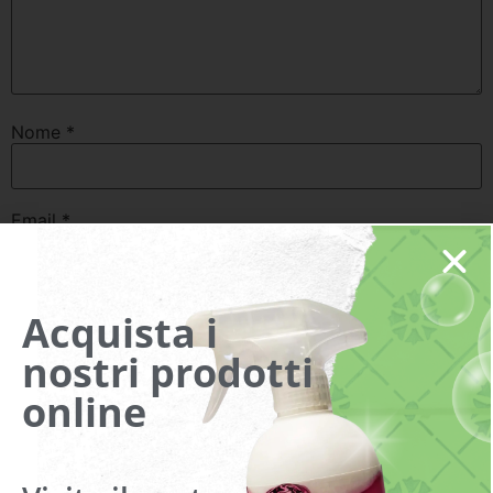
Nome
*
Email
*
Sito web
Acquista i
nostri prodotti
online
Do il mio consenso affinché un cookie salvi i miei dati
(nome, email, sito web) per il prossimo commento.