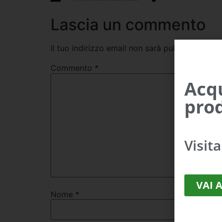
Lascia un commento
Il tuo indirizzo email non sarà pubblicato.
I c
Commento
*
Acqu
prod
Visit
VAI 
Nome
*