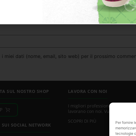
 i miei dati (nome, email, sito web) per il prossimo commen
TA SUL NOSTRO SHOP
LAVORA CON NOI
I migliori professionisti del settor
P
lavorano con noi. Vuoi essere uno
SCOPRI DI PIÙ
Per fornire 
I SUI SOCIAL NETWORK
memorizzare 
tecnologie c