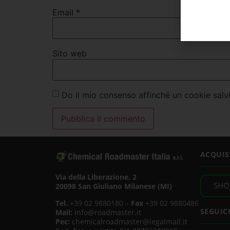
Email
*
Sito web
Do il mio consenso affinché un cookie salvi
ACQUIS
Via della Liberazione, 2
SHO
20098 San Giuliano Milanese (MI)
Tel.
+39 02 9880180 –
Fax
+39 02 9880486
SEGUIC
Mail:
info@roadmaster.it
Pec:
chemicalroadmaster@legalmail.it