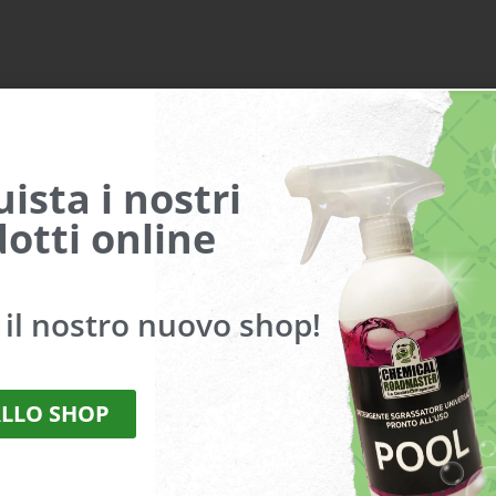
ampi obbligatori sono contrassegnati
*
ista i nostri
otti online
a il nostro nuovo shop!
ALLO SHOP