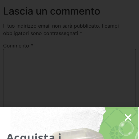
Lascia un commento
Il tuo indirizzo email non sarà pubblicato.
I campi
obbligatori sono contrassegnati
*
Commento
*
Nome
*
Acquista i