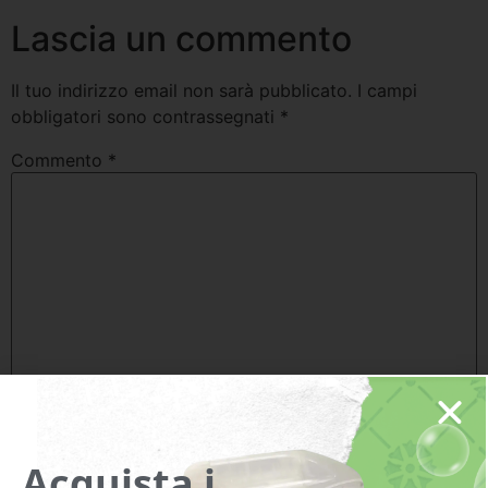
Lascia un commento
Il tuo indirizzo email non sarà pubblicato.
I campi
obbligatori sono contrassegnati
*
Commento
*
Nome
*
Acquista i