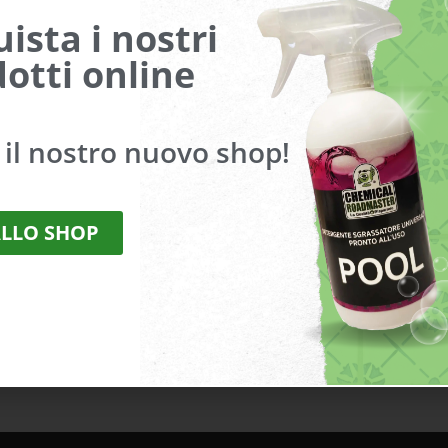
ista i nostri
otti online
a il nostro nuovo shop!
ALLO SHOP
 i miei dati (nome, email, sito web) per il prossimo commen