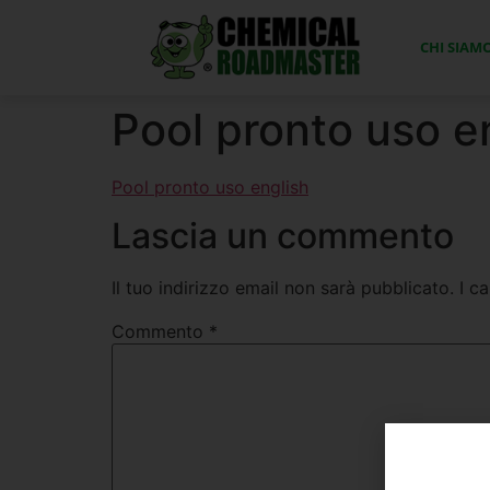
CHI SIAM
Pool pronto uso e
Pool pronto uso english
Lascia un commento
Il tuo indirizzo email non sarà pubblicato.
I c
Commento
*