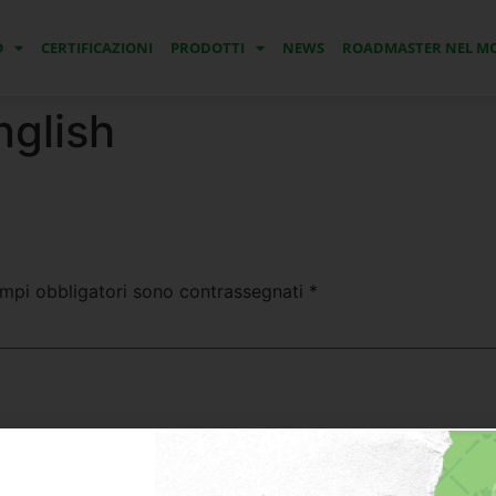
O
CERTIFICAZIONI
PRODOTTI
NEWS
ROADMASTER NEL 
nglish
ampi obbligatori sono contrassegnati
*