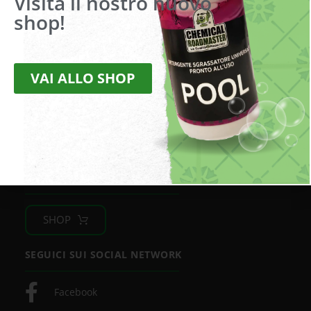
Visita il nostro nuovo
shop!
Via della Liberazione, 2
20098 San Giuliano Milanese (MI)
VAI ALLO SHOP
Tel.
+39 02 9880180 –
Fax
+39 02 9880486
Mail:
info@roadmaster.it
Pec:
chemicalroadmaster@legalmail.it
Cod. fisc. e partita IVA 09782200969
Privacy Policy
|
Condizioni di vendita
ACQUISTA SUL NOSTRO SHOP
SHOP
SEGUICI SUI SOCIAL NETWORK
Facebook