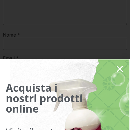
Nome
*
Email
*
Sito web
Acquista i
nostri prodotti
online
Do il mio consenso affinché un cookie salvi i miei dati
(nome, email, sito web) per il prossimo commento.