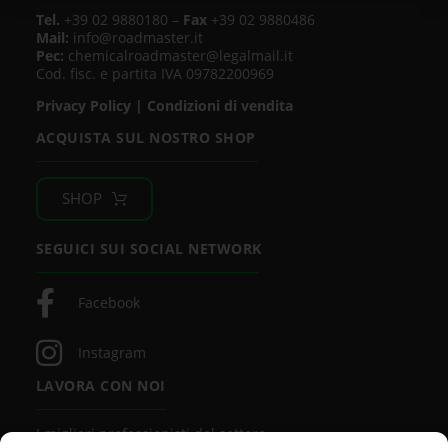
Tel.
+39 02 9880180 –
Fax
+39 02 9880486
Mail:
info@roadmaster.it
Pec:
chemicalroadmaster@legalmail.it
Cod. fisc. e partita IVA 09782200969
Privacy Policy
|
Condizioni di vendita
ACQUISTA SUL NOSTRO SHOP
SHOP
SEGUICI SUI SOCIAL NETWORK
Facebook
Instagram
LAVORA CON NOI
I migliori professionisti del settore