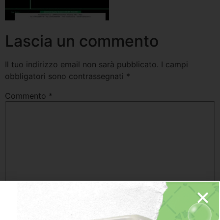
Lascia un commento
Il tuo indirizzo email non sarà pubblicato.
I campi
obbligatori sono contrassegnati
*
Commento
*