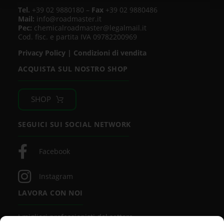
Tel.
+39 02 9880180 –
Fax
+39 02 9880486
Mail:
info@roadmaster.it
Pec:
chemicalroadmaster@legalmail.it
Cod. fisc. e partita IVA 09782200969
Privacy Policy
|
Condizioni di vendita
ACQUISTA SUL NOSTRO SHOP
SHOP
SEGUICI SUI SOCIAL NETWORK
Facebook
Instagram
LAVORA CON NOI
I migliori professionisti del settore