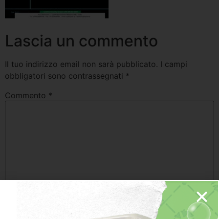
Lascia un commento
Il tuo indirizzo email non sarà pubblicato.
I campi
obbligatori sono contrassegnati
*
Commento
*